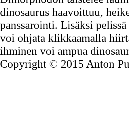
dinosaurus haavoittuu, heik
panssarointi. Lisäksi peliss
voi ohjata klikkaamalla hiirt
ihminen voi ampua dinosauru
Copyright © 2015 Anton Pu